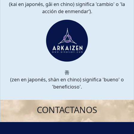
(kai en japonés, gǎi en chino) significa 'cambio' o 'la
acción de enmendar‘).
善
(zen en japonés, shàn en chino) significa 'bueno' o
'beneficioso'.
CONTACTANOS